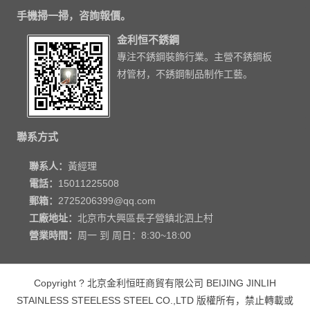
手機掃一掃，咨詢報價。
金利恒不銹鋼
專注不銹鋼裝飾行業。主營不銹鋼板
材管材，不銹鋼制品制作工藝。
聯系方式
聯系人：
黃經理
電話：
15011225508
郵箱：
2725206399@qq.com
工廠地址：
北京市大興區長子營鎮北泗上村
營業時間：
周一 到 周日：8:30~18:00
Copyright ? 北京金利恒旺商貿有限公司 BEIJING JINLIH
STAINLESS STEEL
ESS STEEL CO.,LTD
版權所有，禁止轉載或