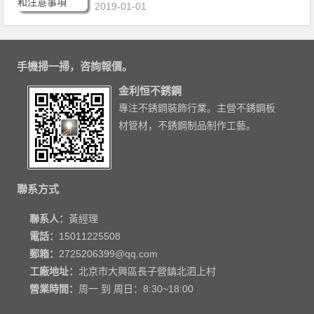
2019-01-01
手機掃一掃，咨詢報價。
金利恒不銹鋼
專注不銹鋼裝飾行業。主營不銹鋼板
材管材，不銹鋼制品制作工藝。
聯系方式
聯系人：
黃經理
電話：
15011225508
郵箱：
2725206399@qq.com
工廠地址：
北京市大興區長子營鎮北泗上村
營業時間：
周一 到 周日：8:30~18:00