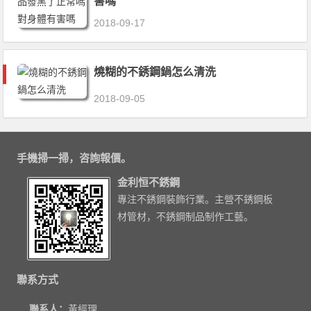
害嗎
2018-09-17
燒糊的不銹鋼鍋怎么清洗
2018-09-05
手機掃一掃，咨詢報價。
金利恒不銹鋼
專注不銹鋼裝飾行業。主營不銹鋼板
材管材，不銹鋼制品制作工藝。
聯系方式
聯系人：
黃經理