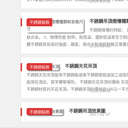
2019-03-22
不銹鋼吊頂燈槽種
不銹鋼裝飾
不銹鋼燈槽的特點： 
鈦合金。 2、物理性能:耐熱、耐高溫、還耐低溫甚至于耐
體不銹鋼具有高的強度、硬度，適合于制造既耐蝕又需要高
2018-08-30
不銹鋼天花吊頂
不銹鋼裝飾
不銹鋼天花吊頂是用不銹鋼板或者不銹鋼管經過加工成型
般用在酒店，寫字樓等場所。 不銹鋼天花吊頂的價格 
不銹鋼材質的天花吊頂。不銹鋼吊頂的價格從100元一平方到
2018-08-30
不銹鋼吊頂效果圖
不銹鋼裝飾
2017-01-07