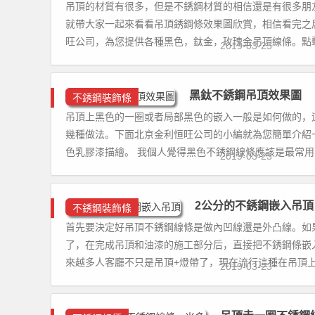
吊頂的材質有很多，但是不銹鋼材質的相信還是有很多朋
就帶大家一起來看看吊頂銹鋼條效果圖欣賞，相信看完之
旺公司，為您提供各種黑色，鈦金，玫瑰金吊頂線條。點擊
2019-03-25
黑鈦不銹鋼吊頂效果圖
不銹鋼裝飾條
吊頂上黑色的一圈或者局部黑色的嵌入一般是如何做的，
幾種做法。下面北京金利恒旺公司的小編就為您簡單介紹一下
色乳膠漆描繪。 我個人覺得黑色不銹鋼線條應該是最常用的
2019-03-23
2公分的不銹鋼嵌入吊頂
不銹鋼裝飾條
首先要決定好吊頂不銹鋼線條是做內凹線還是外凸線。如
了，在完成吊頂和油漆的施工部分后，直接把不銹鋼條嵌
來越多人客廳不只是吊頂+燈帶了，現在流行這種在吊頂上
2019-03-23