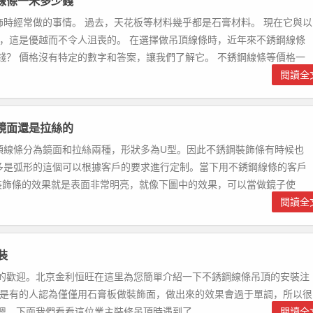
線條一米多少錢
飾時經常做的事情。 過去，天花板等材料幾乎都是石膏材料。 現在它與以
線，這是優越而不令人沮喪的。 在選擇做吊頂線條時，近年來不銹鋼線條
錢？ 價格沒有特定的數字和答案，讓我們了解它。 不銹鋼線條等價格一
閱讀全
鏡面還是拉絲的
頂線條分為鏡面和拉絲兩種，形狀多為U型。因此不銹鋼裝飾條有時候也
多是弧形的這個可以根據客戶的要求進行定制。當下用不銹鋼線條的客戶
裝飾條的效果就是表面非常明亮，就像下圖中的效果，可以當做鏡子使
閱讀全
裝
的歡迎。北京金利恒旺在這里為您簡單介紹一下不銹鋼線條吊頂的安裝注
但是有的人認為僅僅用石膏板做裝飾面，做出來的效果會過于單調，所以很
，下面我們看看這位業主裝修吊頂時遇到了...
閱讀全