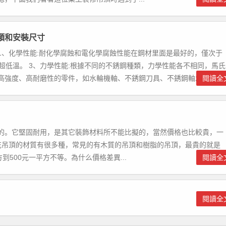
類和安裝尺寸
1、化學性能:耐化學腐蝕和電化學腐蝕性能在鋼材里面是最好的，僅次于
超低溫。 3、力學性能:根據不同的不銹鋼種類，力學性能各不相同，馬氏
強度、高耐磨性的零件，如水輪機軸、不銹鋼刀具、不銹鋼軸承等，...
閱讀全
的。它堅固耐用，是其它裝飾材料所不能比擬的，當然價格也比較貴，一
天花吊頂的材質有很多種，常見的有木質的吊頂和樹脂的吊頂，最貴的就是
500元一平方不等。為什么價格差異...
閱讀全
閱讀全