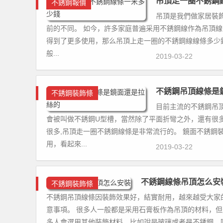
吊頂走一圈不銹鋼
不銹鋼報價
吊頂是我們做家居裝
前的不同。 如今，許多家庭普遍采用不銹鋼線作為吊頂
得到了更多使用，那么吊頂上走一圈的不銹鋼線線條多少
般...
2019-03-22
不銹鋼吊頂線條是
不銹鋼裝飾條
目前主流的不銹鋼吊
會被叫做不銹鋼U型槽，當然除了平面折彎之外，還有很
很多,吊頂走一圈不銹鋼線條是非常流行的。 鏡面不銹鋼
用，看起來...
2019-03-22
不銹鋼線條吊頂怎么安
不銹鋼裝飾條
不銹鋼吊頂線條因裝飾效果好，結實耐用，越來越受大家
意事項。 很多人一般都是采用石膏板作為吊頂的材料，
多人會選用其他裝飾材料，比如說是玻璃或者是不銹鋼。嗯