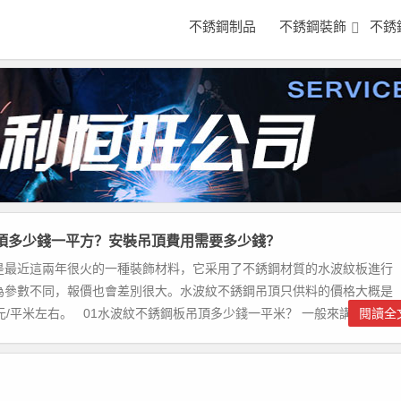
不銹鋼制品
不銹鋼裝飾
不銹
頂多少錢一平方？安裝吊頂費用需要多少錢？
是最近這兩年很火的一種裝飾材料，它采用了不銹鋼材質的水波紋板進行
為參數不同，報價也會差別很大。水波紋不銹鋼吊頂只供料的價格大概是
X元/平米左右。 01水波紋不銹鋼板吊頂多少錢一平米？‍ 一般來講水...
閱讀全