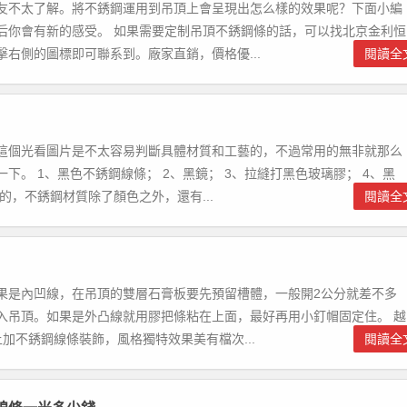
友不太了解。將不銹鋼運用到吊頂上會呈現出怎么樣的效果呢？下面小編
后你會有新的感受。 如果需要定制吊頂不銹鋼條的話，可以找北京金利恒
右側的圖標即可聯系到。廠家直銷，價格優...
閱讀全
這個光看圖片是不太容易判斷具體材質和工藝的，不過常用的無非就那么
。 1、黑色不銹鋼線條； 2、黑鏡； 3、拉縫打黑色玻璃膠； 4、黑
，不銹鋼材質除了顏色之外，還有...
閱讀全
果是內凹線，在吊頂的雙層石膏板要先預留槽體，一般開2公分就差不多
入吊頂。如果是外凸線就用膠把條粘在上面，最好再用小釘帽固定住。 越
加不銹鋼線條裝飾，風格獨特效果美有檔次...
閱讀全