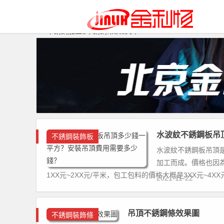
不銹鋼加工
不銹鋼吊頂
文章
水波紋不銹鋼板吊
不銹鋼裝飾板
水波紋不銹鋼板吊頂
加工而成。價格也因
1XX元~2XX元/平米，包工包料的價格大概是3XX元~4X
2021-11-22
吊頂不銹鋼條效果圖
不銹鋼裝飾條