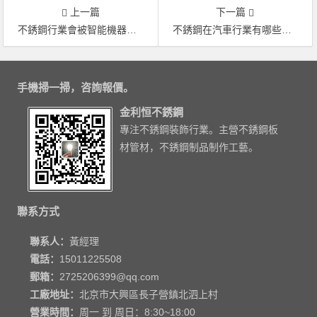
上一篇
下一篇
不銹鋼行業會被智能機器人代替嗎？
不銹鋼在汽車行業有哪些不同的應用？
手機掃一掃，咨詢報價。
金利恒不銹鋼
專注不銹鋼裝飾行業。主營不銹鋼板
材管材，不銹鋼制品制作工藝。
聯系方式
聯系人：
黃經理
電話：
15011225508
郵箱：
2725206399@qq.com
工廠地址：
北京市大興區長子營鎮北泗上村
營業時間：
周一 到 周日：8:30~18:00