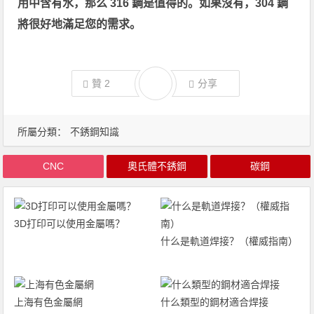
用中含有水，那么 316 鋼是值得的。如果沒有，304 鋼
將很好地滿足您的需求。
贊
2
分享
所屬分類：
不銹鋼知識
CNC
奧氏體不銹鋼
碳鋼
3D打印可以使用金屬嗎？
什么是軌道焊接？（權威指南）
上海有色金屬網
什么類型的鋼材適合焊接