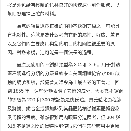
擇是外包給有經驗的信譽良好的快速原型制作服務，以
幫助您選擇正確的材料。
為您的項目選擇正確的兩種不銹鋼等級之一可能具
有挑戰性。這就是為什么考慮它們的屬性、好處、差異
以及它們的主要應用與您的項目的相關性很重要的原
因。對您來說，這可能是一個漫長的過程。
最廣泛使用的不銹鋼類型為 304 和 316。用于對這
兩種鋼進行分類的分級系統來自美國鋼鐵協會 (AISI) 啟
動的編號系統，該協會是迄今為止最古老的工會之一回
到 1855 年。這些分類表明了它們的成分，大多數不銹鋼
的等級為 200 和 300 被認為是奧氏體。奧氏體化過程涉
及將鐵、鐵合金或鋼加熱到其晶體結構從鐵素體轉變為
奧氏體的程度。雖然很難用肉眼區分這兩者，但 304 與
316 不銹鋼之間的獨特性能使得它們在某些應用中更勝