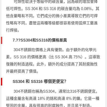
可焊性取決于等級中的碳含量，因為碳的增加會降
低可焊性。SS 304 和 SS 316 的碳含量均為 0.08%，其
他含量略有不同。它們成分的微小差異導致它們的可焊
性略有不同，盡管這兩種等級都很容易使用弧焊工藝進
行焊接。
7.??
SS304和SS316的價格差異
304不銹鋼在價格上具有優勢。由于額外的化學元
素，SS 316 的價格更高（比 SS 304 高 75%）。這導致
復雜的制造過程。此外，額外的成分提高了其耐腐蝕性
并最終提高了價值。
SS304 和 SS316 哪個更便宜？
304不銹鋼也稱為SS304，通常比316不銹鋼便宜。
這種金屬含有高達 18% 的鉻和高達 8% 的鎳。它是一種
堅固的金屬，具有很高的耐腐蝕性，并且易于制造。