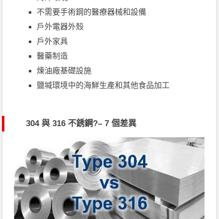
不需要手術鋼的醫療器械和設備
戶外電器外殼
戶外家具
醫藥制造
煉油廠基礎設施
鹽堿環境中的海鮮生產和其他食品加工
304 與 316 不銹鋼
?– 7 個差異