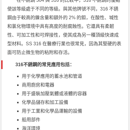
在不銹鋼 304 與 316 的比較中，316 不銹鋼的優點
使該等級處于不同的等級。與其他牌號不同，316 不銹
鋼由于較高的鎳含量和額外的 2% 的鉬，在酸性、堿性
和氯化物環境中具有高度的耐腐蝕性。它還具有柔韌
性、可加工性和可焊接性，使其成為另一種頂級快速成
型材料。SS 316 在醫療行業也很常見，因為其堅硬的表
面可防止微生物的粘附和存活。
316不銹鋼的常見應用包括：
用于化學應用的蓄水池和管道
商用廚房和電器
用于盛裝加壓氣體或液體的容器
化學品儲存和加工設備
用于工業和化學品運輸的設備
船用部件
海洋環境