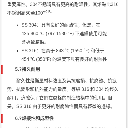
重要屬性。304不銹鋼具有更高的耐溫性，其熔點比316
0 F。
不銹鋼高50至100?
SS 304：具有良好的耐熱性；但是，在
425-860 °C (797-1580 °F) 下連續使用可能
會導致腐蝕。
SS 316：在高于 843 ℃ (1550 ℉) 和低于
454 ℃ (850°F) 的溫度下具有良好的耐熱性
5.?
持久耐用
耐久性是衡量材料強度及其抗磨損、抗腐蝕、抗疲
勞、抗變形和抗熱能力的量度。等級 316 和 304 均經久
耐用，這確保了它們在嚴格的制造結構中的使用。但
是，SS 316 由于更好的耐腐蝕性而具有輕微的邊緣。
6.?
焊接性和成型性