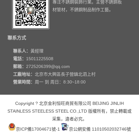
專注不銹鋼裝飾行業。主營不銹鋼板
材管材，不銹鋼制品制作工藝。
聯系方式
聯系人：
黃經理
電話：
15011225508
郵箱：
2725206399@qq.com
工廠地址：
北京市大興區長子營鎮北泗上村
營業時間：
周一 到 周日：8:30~18:00
Copyright ? 北京金利恒旺商貿有限公司 BEIJING JINLIH
STAINLESS STEEL
ESS STEEL CO.,LTD
版權所有，禁止轉載或
采集，違者必究。
京ICP備17004671號-1
京公網安備 11010502032746號