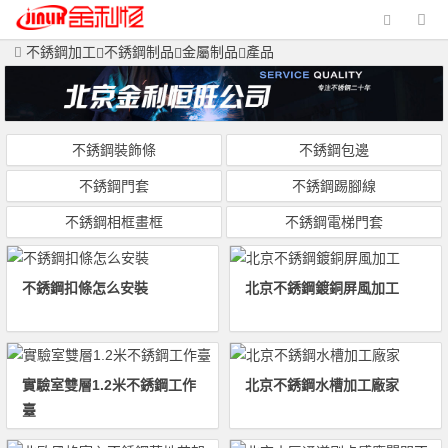
不銹鋼加工
不銹鋼制品
金屬制品
產品
不銹鋼裝飾條
不銹鋼包邊
不銹鋼門套
不銹鋼踢腳線
不銹鋼相框畫框
不銹鋼電梯門套
不銹鋼扣條怎么安裝
北京不銹鋼鍍銅屏風加工
實驗室雙層1.2米不銹鋼工作
北京不銹鋼水槽加工廠家
臺