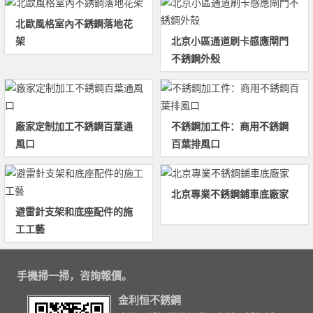
北歐風格室內不銹鋼落地花
架
北京小區通道刷卡感應閘門
不銹鋼外殼
廠家定制加工不銹鋼百葉通
不銹鋼加工件：商用不銹鋼
風口
百葉排風口
北京專業不銹鋼鋪車底廠家
避雷針支架和底座配件的施
工工藝
手機掃一掃，咨詢報價。
金利恒不銹鋼