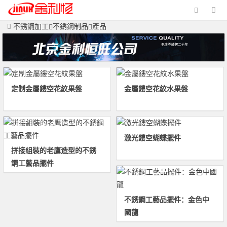
不銹鋼加工
不銹鋼制品
產品
定制金屬鏤空花紋果盤
金屬鏤空花紋水果盤
激光鏤空蝴蝶擺件
拼接組裝的老鷹造型的不銹
鋼工藝品擺件
不銹鋼工藝品擺件：金色中
國龍