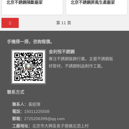
北京不銹鋼隔斷廠家
北京不銹鋼屏風生產廠家
文章導航
第
11
頁
手機掃一掃，咨詢報價。
金利恒不銹鋼
專注不銹鋼裝飾行業。主營不銹鋼板
材管材，不銹鋼制品制作工藝。
聯系方式
聯系人：
黃經理
電話：
15011225508
郵箱：
2725206399@qq.com
工廠地址：
北京市大興區長子營鎮北泗上村